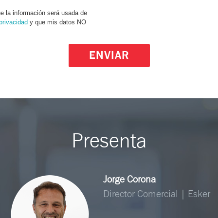
ue la información será usada de
 privacidad
y que mis datos NO
ENVIAR
Presenta
Jorge Corona
Director Comercial | Esker